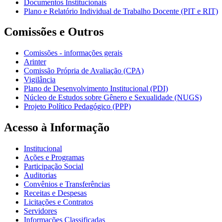
Documentos Institucionais
Plano e Relatório Individual de Trabalho Docente (PIT e RIT)
Comissões e Outros
Comissões - informações gerais
Arinter
Comissão Própria de Avaliação (CPA)
Vigilância
Plano de Desenvolvimento Institucional (PDI)
Núcleo de Estudos sobre Gênero e Sexualidade (NUGS)
Projeto Político Pedagógico (PPP)
Acesso à Informação
Institucional
Ações e Programas
Participação Social
Auditorias
Convênios e Transferências
Receitas e Despesas
Licitações e Contratos
Servidores
Informações Classificadas