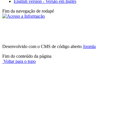
English version - Versão em Inglês
Fim da navegação de rodapé
Instituto Federal de São Paulo - Campus
Avaré
Av. Professor Celso Ferreira da Silva, 1333, Jardim Europa - (14)
3514-0094
CEP 18707-150 - Avaré - SP
Desenvolvido com o CMS de código aberto
Joomla
Fim do conteúdo da página
Voltar para o topo