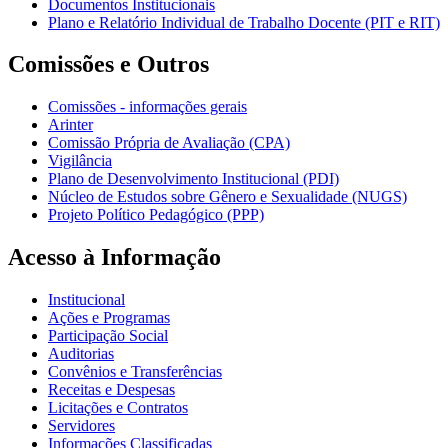
Documentos Institucionais
Plano e Relatório Individual de Trabalho Docente (PIT e RIT)
Comissões e Outros
Comissões - informações gerais
Arinter
Comissão Própria de Avaliação (CPA)
Vigilância
Plano de Desenvolvimento Institucional (PDI)
Núcleo de Estudos sobre Gênero e Sexualidade (NUGS)
Projeto Político Pedagógico (PPP)
Acesso à Informação
Institucional
Ações e Programas
Participação Social
Auditorias
Convênios e Transferências
Receitas e Despesas
Licitações e Contratos
Servidores
Informações Classificadas