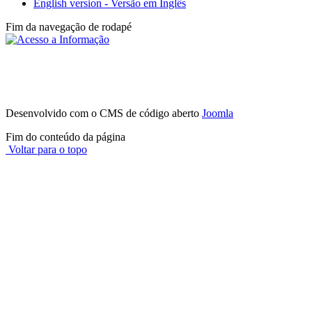
English version - Versão em Inglês
Fim da navegação de rodapé
Instituto Federal de São Paulo - Campus
Avaré
Av. Professor Celso Ferreira da Silva, 1333, Jardim Europa - (14)
3514-0094
CEP 18707-150 - Avaré - SP
Desenvolvido com o CMS de código aberto
Joomla
Fim do conteúdo da página
Voltar para o topo