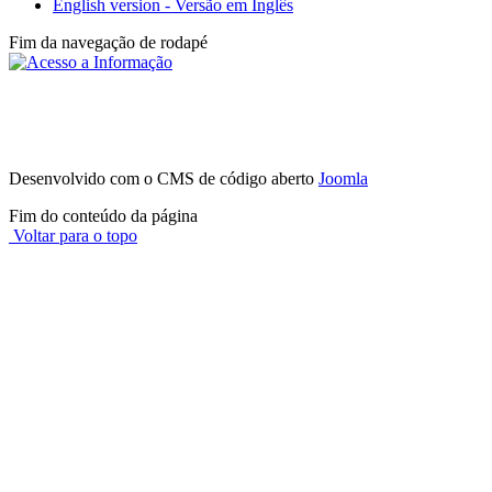
English version - Versão em Inglês
Fim da navegação de rodapé
Instituto Federal de São Paulo - Campus
Avaré
Av. Professor Celso Ferreira da Silva, 1333, Jardim Europa - (14)
3514-0094
CEP 18707-150 - Avaré - SP
Desenvolvido com o CMS de código aberto
Joomla
Fim do conteúdo da página
Voltar para o topo