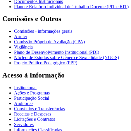
Documentos Institucionais
Plano e Relatório Individual de Trabalho Docente (PIT e RIT)
Comissões e Outros
Comissões - informações gerais
Arinter
Comissão Própria de Avaliação (CPA)
Vigilância
Plano de Desenvolvimento Institucional (PDI)
Núcleo de Estudos sobre Gênero e Sexualidade (NUGS)
Projeto Político Pedagógico (PPP)
Acesso à Informação
Institucional
Ações e Programas
Participação Social
Auditorias
Convênios e Transferências
Receitas e Despesas
Licitações e Contratos
Servidores
Informações Classificadas