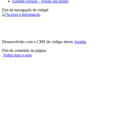
English version - Versão em Inglês
Fim da navegação de rodapé
Instituto Federal de São Paulo - Campus
Avaré
Av. Professor Celso Ferreira da Silva, 1333, Jardim Europa - (14)
3514-0094
CEP 18707-150 - Avaré - SP
Desenvolvido com o CMS de código aberto
Joomla
Fim do conteúdo da página
Voltar para o topo