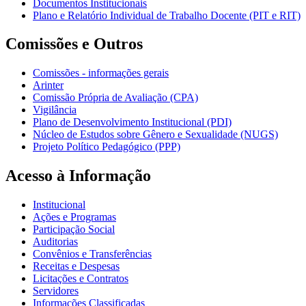
Documentos Institucionais
Plano e Relatório Individual de Trabalho Docente (PIT e RIT)
Comissões e Outros
Comissões - informações gerais
Arinter
Comissão Própria de Avaliação (CPA)
Vigilância
Plano de Desenvolvimento Institucional (PDI)
Núcleo de Estudos sobre Gênero e Sexualidade (NUGS)
Projeto Político Pedagógico (PPP)
Acesso à Informação
Institucional
Ações e Programas
Participação Social
Auditorias
Convênios e Transferências
Receitas e Despesas
Licitações e Contratos
Servidores
Informações Classificadas