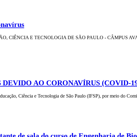
onavírus
NCIA E TECNOLOGIA DE SÃO PAULO - CÂMPUS AVARÉ, no uso d
 DEVIDO AO CORONAVÍRUS (COVID-19
ção, Ciência e Tecnologia de São Paulo (IFSP), por meio do Comitê d
tante de sala do curso de Engenharia de Bio