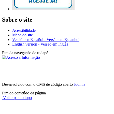
Sobre o site
Acessibilidade
Mapa do site
Versión en Español - Versão em Espanhol
English version - Versão em Inglês
Fim da navegação de rodapé
Instituto Federal de São Paulo - Campus
Avaré
Av. Professor Celso Ferreira da Silva, 1333, Jardim Europa - (14)
3514-0094
CEP 18707-150 - Avaré - SP
Desenvolvido com o CMS de código aberto
Joomla
Fim do conteúdo da página
Voltar para o topo