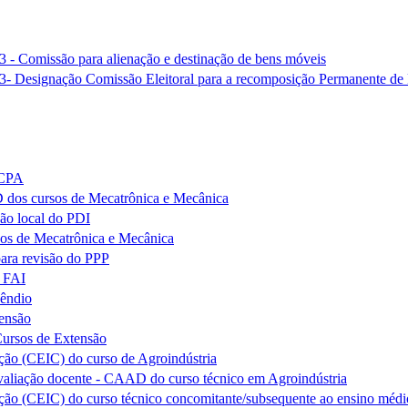
missão para alienação e destinação de bens móveis
ignação Comissão Eleitoral para a recomposição Permanente de 
 CPA
dos cursos de Mecatrônica e Mecânica
ão local do PDI
os de Mecatrônica e Mecânica
para revisão do PPP
o FAI
cêndio
ensão
ursos de Extensão
ção (CEIC) do curso de Agroindústria
valiação docente - CAAD do curso técnico em Agroindústria
ção (CEIC) do curso técnico concomitante/subsequente ao ensino méd