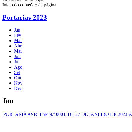
Início do conteúdo da página
Portarias 2023
Jan
Fev
Mar
Abr
Mai
Jun
Jul
Ago
Set
Out
Nov
Dez
Jan
PORTARIA AVR IFSP N.º 0001, DE 27 DE JANEIRO DE 2023-Alter