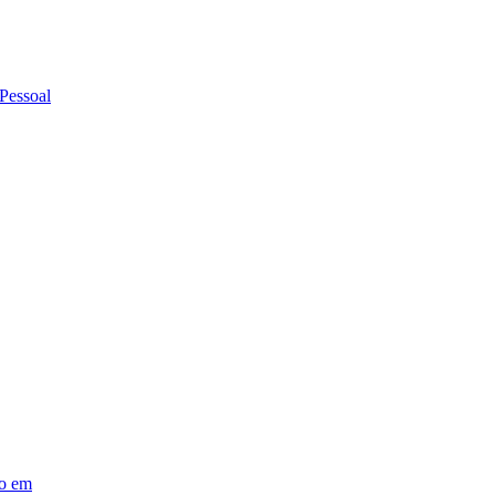
Pessoal
io em