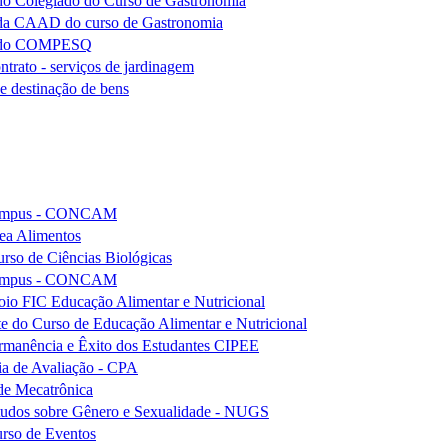
 do Colegiado do Curso de Gastronomia
o da CAAD do curso de Gastronomia
ção do COMPESQ
ntrato - serviços de jardinagem
e destinação de bens
e Campus - CONCAM
ea Alimentos
rso de Ciências Biológicas
e Campus - CONCAM
io FIC Educação Alimentar e Nutricional
e do Curso de Educação Alimentar e Nutricional
rmanência e Êxito dos Estudantes CIPEE
ia de Avaliação - CPA
de Mecatrônica
tudos sobre Gênero e Sexualidade - NUGS
rso de Eventos