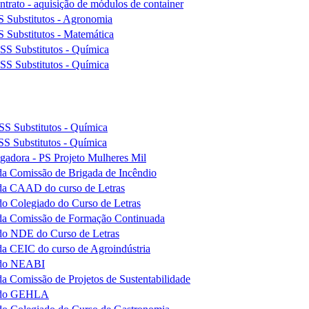
trato - aquisição de módulos de container
S Substitutos - Agronomia
 Substitutos - Matemática
SS Substitutos - Química
SS Substitutos - Química
SS Substitutos - Química
SS Substitutos - Química
lgadora - PS Projeto Mulheres Mil
da Comissão de Brigada de Incêndio
 da CAAD do curso de Letras
do Colegiado do Curso de Letras
o da Comissão de Formação Continuada
 do NDE do Curso de Letras
da CEIC do curso de Agroindústria
o do NEABI
a Comissão de Projetos de Sustentabilidade
ão do GEHLA