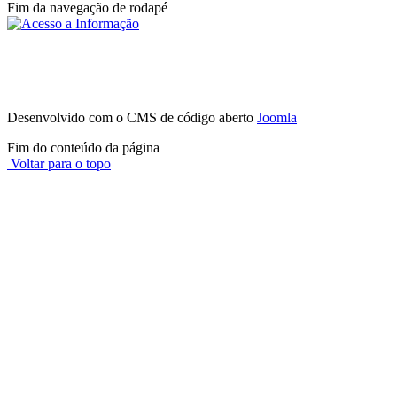
Fim da navegação de rodapé
Instituto Federal de São Paulo - Campus
Avaré
Av. Professor Celso Ferreira da Silva, 1333, Jardim Europa - (14)
3514-0094
CEP 18707-150 - Avaré - SP
Desenvolvido com o CMS de código aberto
Joomla
Fim do conteúdo da página
Voltar para o topo