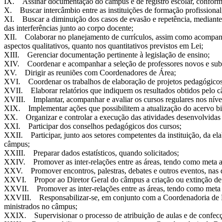
IX. Assinar documentação do câmpus e de registro escolar, conforme 
X. Buscar intercâmbio entre as instituições de formação profissional
XI. Buscar a diminuição dos casos de evasão e repetência, mediante 
das interferências junto ao corpo docente;
XII. Colaborar no planejamento de currículos, assim como acompanha
aspectos qualitativos, quanto nos quantitativos previstos em Lei;
XIII. Gerenciar documentação pertinente à legislação de ensino;
XIV. Coordenar e acompanhar a seleção de professores novos e subst
XV. Dirigir as reuniões com Coordenadores de Área;
XVI. Coordenar os trabalhos de elaboração de projetos pedagógicos d
XVII. Elaborar relatórios que indiquem os resultados obtidos pelo 
XVIII. Implantar, acompanhar e avaliar os cursos regulares nos nívei
XIX. Implementar ações que possibilitem a atualização do acervo bibli
XX. Organizar e controlar a execução das atividades desenvolvidas 
XXI. Participar dos conselhos pedagógicos dos cursos;
XXII. Participar, junto aos setores competentes da instituição, da el
câmpus;
XXIII. Preparar dados estatísticos, quando solicitados;
XXIV. Promover as inter-relações entre as áreas, tendo como meta a
XXV. Promover encontros, palestras, debates e outros eventos, nas d
XXVI. Propor ao Diretor Geral do câmpus a criação ou extinção de c
XXVII. Promover as inter-relações entre as áreas, tendo como meta 
XXVIII. Responsabilizar-se, em conjunto com a Coordenadoria de Reg
ministrados no câmpus;
XXIX. Supervisionar o processo de atribuição de aulas e de confecçã