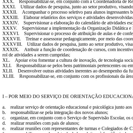
XXX. Responsabilizar-se, em conjunto com a Coordenadoria de Regis
XXXI. Utilizar dados de pesquisa, junto ao setor produtivo, visando 
XXXII. Acompanhar o processo seletivo para alunos ingressantes b
XXXIII. Elaborar relatórios dos serviços e atividades desenvolvidas
XXXIV. Supervisionar a elaboração do calendário de atividades esc
XXXV. Supervisionar a implementação da Organização Didática e
XXXVI. Supervisionar o processo de atribuição de aulas e de confec
XXXVII. Treinar e assessorar pedagogicamente, por meio das coordena
XXXVIII. Utilizar dados de pesquisa, junto ao setor produtivo, visan
XXXIX. Atribuir a função de coordenação de cursos, com incentivo em 
rol de atividades a serem cumpridas;
XL. Apoiar e/ou fomentar a cultura de inovação, de tecnologia socia
XLI. Responsabilizar-se pelos bens patrimoniais pertencentes ou e
XLII. Desenvolver outras atividades inerentes ao desempenho da fun
XLIII. Responsabilizar-se, em conjunto com os profissionais da área
I – POR MEIO DO SERVIÇO DE ORIENTAÇÃO EDUCACION
a. realizar serviço de orientação educacional e psicológica junto aos 
b. responsabilizar-se pela integração dos novos alunos;
c. organizar, em conjunto com o Serviço de Supervisão Escolar, os c
d. realizar reuniões com pais de alunos;
e. realizar reuniões com representantes de turmas e Colegiados de