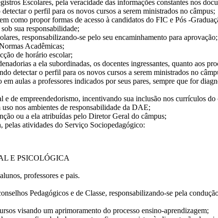
tros Escolares, pela veracidade das informações constantes nos docu
detectar o perfil para os novos cursos a serem ministrados no câmpus;
em como propor formas de acesso à candidatos do FIC e Pós -Graduaç
 sob sua responsabilidade;
olares, responsabilizando-se pelo seu encaminhamento para aprovação;
 Normas Acadêmicas;
ção de horário escolar;
dorias a ela subordinadas, os docentes ingressantes, quanto aos proc
do detectar o perfil para os novos cursos a serem ministrados no câmp
aulas a professores indicados por seus pares, sempre que for diagnost
l e de empreendedorismo, incentivando sua inclusão nos currículos do
m uso nos ambientes de responsabilidade da DAE;
ção ou a ela atribuídas pelo Diretor Geral do câmpus;
, pelas atividades do Serviço Sociopedagógico:
AL E PSICOLÓGICA
alunos, professores e pais.
onselhos Pedagógicos e de Classe, responsabilizando-se pela condução
 Cursos visando um aprimoramento do processo ensino-aprendizagem;