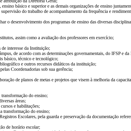
atribuição da Diretoria Geral;
, ensino básico e superior e as demais organizações de ensino juntame
supervisão do trabalho de acompanhamento da frequência e rendimento d
r o desenvolvimento dos programas de ensino das diversas disciplinas 
itutos, assim como a avaliação dos professores em exercício;
e interesse da Instituição;
câmpus, de acordo com as determinações governamentais, do IFSP e da 
s básico, técnico e tecnológico;
ográfico e outros recursos didáticos da instituição;
pelas Coordenadorias sob sua gerência;
aboração de planos de metas e projetos que visem à melhoria da capacita
 transformação do ensino;
iversas áreas;
ursos e habilitações;
a transformação do ensino;
istros Escolares, pela guarda e preservação da documentação referent
o de horário escolar;