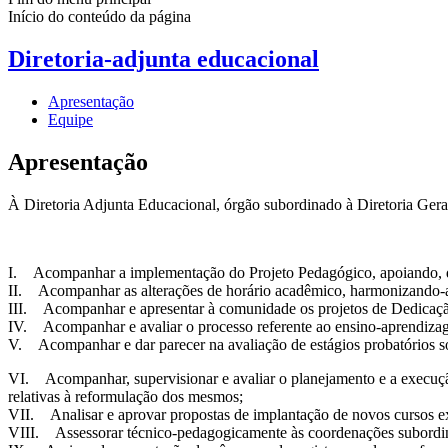
Início do conteúdo da página
Diretoria-adjunta educacional
Apresentação
Equipe
Apresentação
À Diretoria Adjunta Educacional, órgão subordinado à Diretoria Ger
I. Acompanhar a implementação do Projeto Pedagógico, apoiando, d
II. Acompanhar as alterações de horário acadêmico, harmonizando-as 
III. Acompanhar e apresentar à comunidade os projetos de Dedicaçã
IV. Acompanhar e avaliar o processo referente ao ensino-aprendiza
V. Acompanhar e dar parecer na avaliação de estágios probatórios s
VI. Acompanhar, supervisionar e avaliar o planejamento e a execução
relativas à reformulação dos mesmos;
VII. Analisar e aprovar propostas de implantação de novos cursos ex
VIII. Assessorar técnico-pedagogicamente às coordenações subordin