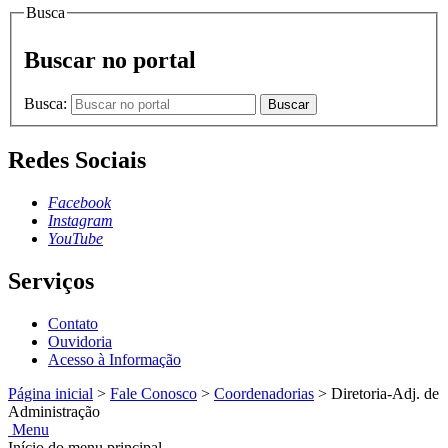
Busca
Buscar no portal
Busca:
Buscar
Redes Sociais
Facebook
Instagram
YouTube
Serviços
Contato
Ouvidoria
Acesso à Informação
Página inicial
>
Fale Conosco
>
Coordenadorias
>
Diretoria-Adj. de
Administração
Menu
Início do menu principal