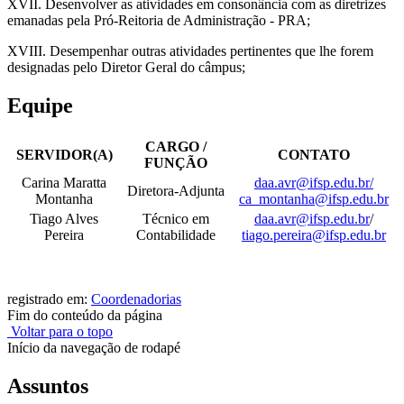
XVII. Desenvolver as atividades em consonância com as diretrizes
emanadas pela Pró-Reitoria de Administração - PRA;
XVIII. Desempenhar outras atividades pertinentes que lhe forem
designadas pelo Diretor Geral do câmpus;
Equipe
CARGO /
SERVIDOR(A)
CONTATO
FUNÇÃO
Carina Maratta
daa.avr@ifsp.edu.br/
Diretora-Adjunta
Montanha
ca_montanha@ifsp.edu.br
Tiago Alves
Técnico em
daa.avr@ifsp.edu.br
/
Pereira
Contabilidade
tiago.pereira@ifsp.edu.br
registrado em:
Coordenadorias
Fim do conteúdo da página
Voltar para o topo
Início da navegação de rodapé
Assuntos