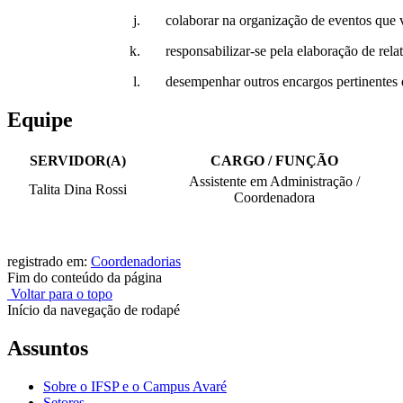
j. colaborar na organização de eventos que visem à m
k. responsabilizar-se pela elaboração de relatórios dos
l. desempenhar outros encargos pertinentes que lhe for
Equipe
SERVIDOR(A)
CARGO / FUNÇÃO
Assistente em Administração /
Talita Dina Rossi
Coordenadora
registrado em:
Coordenadorias
Fim do conteúdo da página
Voltar para o topo
Início da navegação de rodapé
Assuntos
Sobre o IFSP e o Campus Avaré
Setores