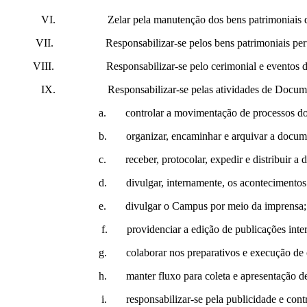
VI. Zelar pela manutenção dos bens patrimoniais da Direto
VII. Responsabilizar-se pelos bens patrimoniais pertencente
VIII. Responsabilizar-se pelo cerimonial e eventos da Diretor
IX. Responsabilizar-se pelas atividades de Document
a. controlar a movimentação de processos do 
b. organizar, encaminhar e arquivar a documentação de i
c. receber, protocolar, expedir e distribuir a document
d. divulgar, internamente, os acontecimentos d
e. divulgar o Campus por meio da imprensa;
f. providenciar a edição de publicações interna
g. colaborar nos preparativos e execução de cerimônias de 
h. manter fluxo para coleta e apresentação de in
i. responsabilizar-se pela publicidade e controle de 