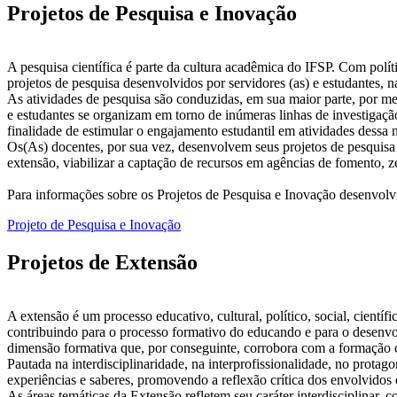
Projetos de Pesquisa e Inovação
A pesquisa científica é parte da cultura acadêmica do IFSP. Com polí
projetos de pesquisa desenvolvidos por servidores (as) e estudantes, n
As atividades de pesquisa são conduzidas, em sua maior parte, por 
e estudantes se organizam em torno de inúmeras linhas de investigaçã
finalidade de estimular o engajamento estudantil em atividades dessa 
Os(As) docentes, por sua vez, desenvolvem seus projetos de pesquisa s
extensão, viabilizar a captação de recursos em agências de fomento, ze
Para informações sobre os Projetos de Pesquisa e Inovação desenvol
Projeto de Pesquisa e Inovação
Projetos de Extensão
A extensão é um processo educativo, cultural, político, social, cient
contribuindo para o processo formativo do educando e para o desenvol
dimensão formativa que, por conseguinte, corrobora com a formação ci
Pautada na interdisciplinaridade, na interprofissionalidade, no prota
experiências e saberes, promovendo a reflexão crítica dos envolvidos
As áreas temáticas da Extensão refletem seu caráter interdisciplina