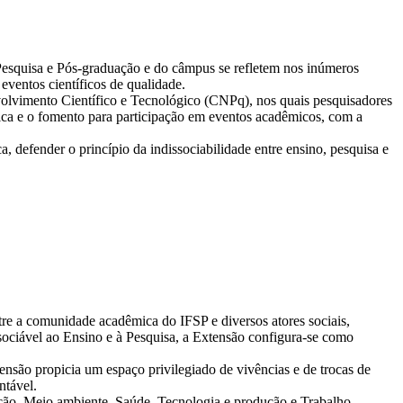
e Pesquisa e Pós-graduação e do câmpus se refletem nos inúmeros
eventos científicos de qualidade.
volvimento Científico e Tecnológico (CNPq), nos quais pesquisadores
fica e o fomento para participação em eventos acadêmicos, com a
, defender o princípio da indissociabilidade entre ensino, pesquisa e
ntre a comunidade acadêmica do IFSP e diversos atores sociais,
ssociável ao Ensino e à Pesquisa, a Extensão configura-se como
ensão propicia um espaço privilegiado de vivências e de trocas de
ntável.
ação, Meio ambiente, Saúde, Tecnologia e produção e Trabalho.