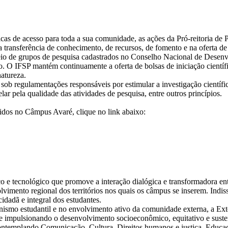
ticas de acesso para toda a sua comunidade, as ações da Pró-reitoria d
a transferência de conhecimento, de recursos, de fomento e na oferta de 
meio de grupos de pesquisa cadastrados no Conselho Nacional de Desen
o. O IFSP mantém continuamente a oferta de bolsas de iniciação cientí
natureza.
ob regulamentações responsáveis por estimular a investigação científica
lar pela qualidade das atividades de pesquisa, entre outros princípios.
vidos no Câmpus Avaré, clique no link abaixo:
ífico e tecnológico que promove a interação dialógica e transformadora e
vimento regional dos territórios nos quais os câmpus se inserem. Indi
dadã e integral dos estudantes.
gonismo estudantil e no envolvimento ativo da comunidade externa, a Ext
 e impulsionando o desenvolvimento socioeconômico, equitativo e suste
r, contemplando Comunicação, Cultura, Direitos humanos e justiça, Educ