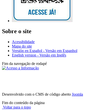
Sobre o site
Acessibilidade
Mapa do site
Versión en Español - Versão em Espanhol
English version - Versão em Inglês
Fim da navegação de rodapé
Instituto Federal de São Paulo - Campus
Avaré
Av. Professor Celso Ferreira da Silva, 1333, Jardim Europa - (14)
3514-0094
CEP 18707-150 - Avaré - SP
Desenvolvido com o CMS de código aberto
Joomla
Fim do conteúdo da página
Voltar para o topo