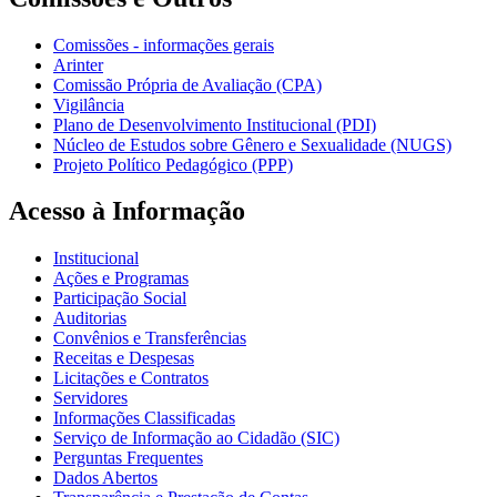
Comissões - informações gerais
Arinter
Comissão Própria de Avaliação (CPA)
Vigilância
Plano de Desenvolvimento Institucional (PDI)
Núcleo de Estudos sobre Gênero e Sexualidade (NUGS)
Projeto Político Pedagógico (PPP)
Acesso à Informação
Institucional
Ações e Programas
Participação Social
Auditorias
Convênios e Transferências
Receitas e Despesas
Licitações e Contratos
Servidores
Informações Classificadas
Serviço de Informação ao Cidadão (SIC)
Perguntas Frequentes
Dados Abertos