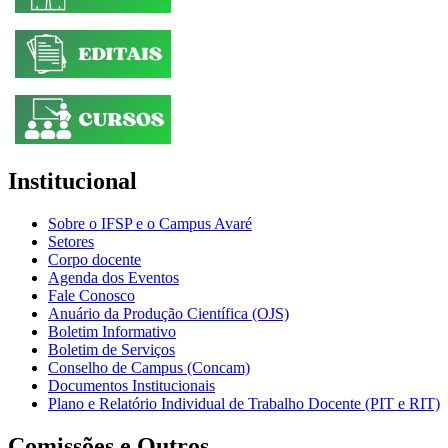
Institucional
Sobre o IFSP e o Campus Avaré
Setores
Corpo docente
Agenda dos Eventos
Fale Conosco
Anuário da Produção Científica (OJS)
Boletim Informativo
Boletim de Serviços
Conselho de Campus (Concam)
Documentos Institucionais
Plano e Relatório Individual de Trabalho Docente (PIT e RIT)
Comissões e Outros