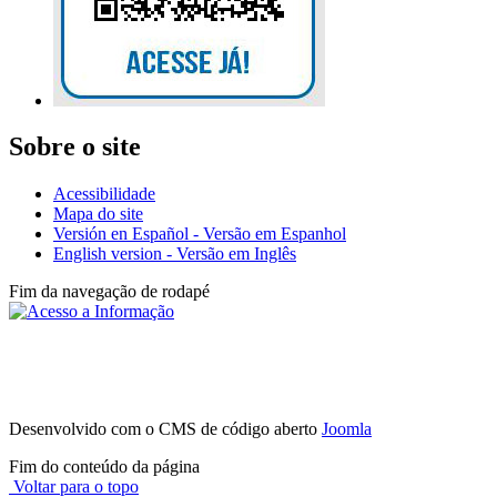
Sobre o site
Acessibilidade
Mapa do site
Versión en Español - Versão em Espanhol
English version - Versão em Inglês
Fim da navegação de rodapé
Instituto Federal de São Paulo - Campus
Avaré
Av. Professor Celso Ferreira da Silva, 1333, Jardim Europa - (14)
3514-0094
CEP 18707-150 - Avaré - SP
Desenvolvido com o CMS de código aberto
Joomla
Fim do conteúdo da página
Voltar para o topo