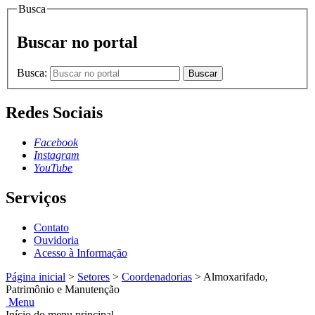
Busca
Buscar no portal
Busca:
Buscar
Redes Sociais
Facebook
Instagram
YouTube
Serviços
Contato
Ouvidoria
Acesso à Informação
Página inicial
>
Setores
>
Coordenadorias
>
Almoxarifado,
Patrimônio e Manutenção
Menu
Início do menu principal